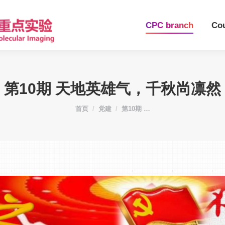
CPC branch
Co
第10期 天地英雄气，千秋尚凛然
您在这里：
首页
党建
第10期 …