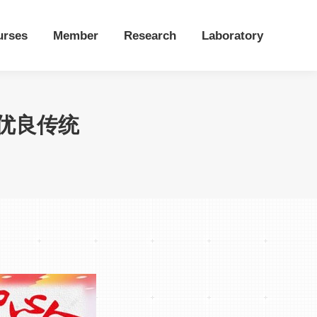
urses
Member
Research
Laboratory
优良传统