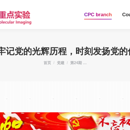
CPC branch
Co
 牢记党的光辉历程，时刻发扬党的
您在这里：
首页
党建
第24期 …