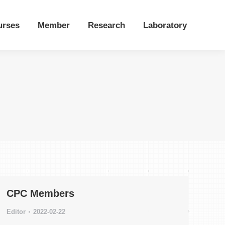
urses
Member
Research
Laboratory
CPC Members
Editor
2022-02-22