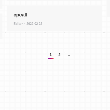
cpcall
Editor
2022-02-22
1
2
→