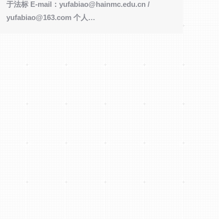
于法标 E-mail：yufabiao@hainmc.edu.cn /
yufabiao@163.com 个人…