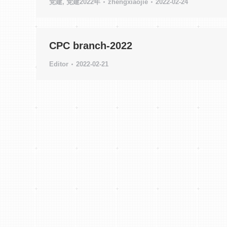
党建
,
党建2022年
zhengxiaojie
2022-02-24
CPC branch-2022
Editor
2022-02-21