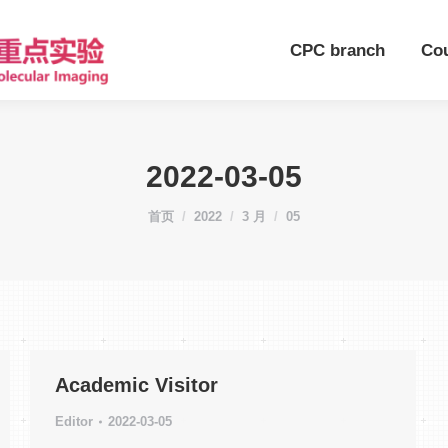
CPC branch
Co
2022-03-05
您在这里：
首页
2022
3 月
05
Academic Visitor
Editor
2022-03-05