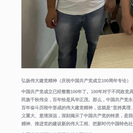
弘扬伟大建党精神（庆祝中国共产党成立100周年专论）
中国共产党成立已经整整100年了。100年对于不同
民族千秋伟业，百年恰是风华正茂。那么，中国共产党永
百年奋斗历程中形成的伟大建党精神，这就是“坚持真理
义重大、意境深远，深刻揭示了中国共产党的特质，是我
精神、推进党的建设新的伟大工程、把新时代中国特色社