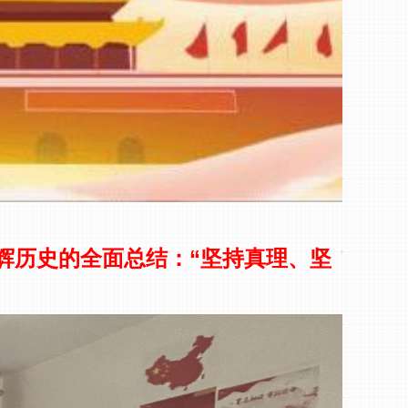
辉历史的全面总结：“坚持真理、坚
。