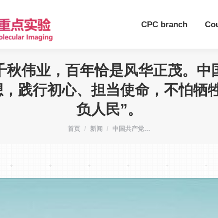
CPC branch
Co
千秋伟业，百年恰是风华正茂。中
想，践行初心、担当使命，不怕牺
负人民”。
您在这里：
首页
新闻
中国共产党…