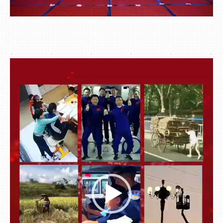
视
频
播
放
器