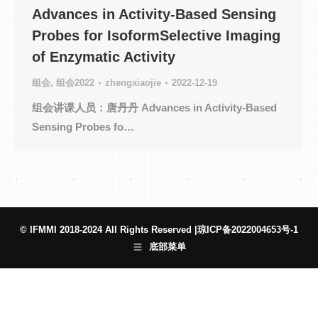
Advances in Activity-Based Sensing
Probes for IsoformSelective Imaging
of Enzymatic Activity
组会
,
组会2022
zhengxiaojie
2022-12-19
组会讲课人员：唐丹丹 Advances in Activity-Based
Sensing Probes fo…
© IFMMI 2018-2024 All Rights Reserved |
琼ICP备2022004653号-1
底部菜单