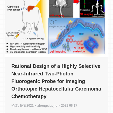
Rational Design of a Highly Selective
Near-Infrared Two-Photon
Fluorogenic Probe for Imaging
Orthotopic Hepatocellular Carcinoma
Chemotherapy
论文
,
论文2021
zhengxiaojie
2021-06-17