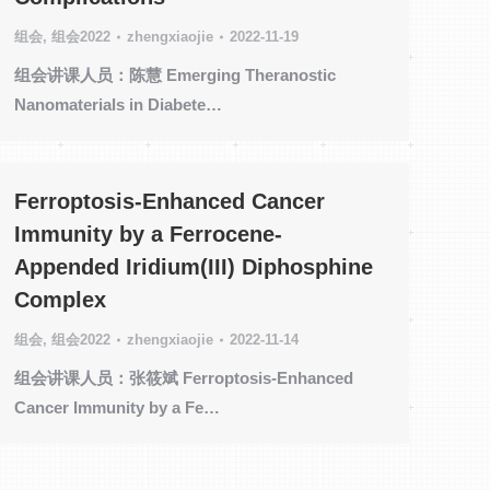
组会
,
组会2022
zhengxiaojie
2022-11-19
组会讲课人员：陈慧 Emerging Theranostic
Nanomaterials in Diabete…
Ferroptosis-Enhanced Cancer
Immunity by a Ferrocene-
Appended Iridium(III) Diphosphine
Complex
组会
,
组会2022
zhengxiaojie
2022-11-14
组会讲课人员：张筱斌 Ferroptosis-Enhanced
Cancer Immunity by a Fe…