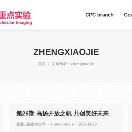
CPC branch
Co
ZHENGXIAOJIE
您在这里：
首页
文章作者：zhengxiaojie
第26期 高扬开放之帆 共创美好未来
党建
,
党建2022年
zhengxiaojie
2022-11-20