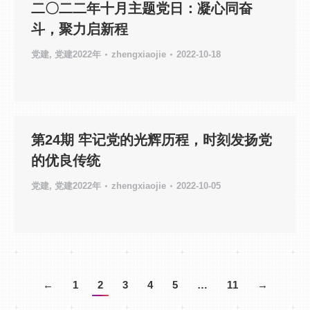
二〇二二年十月主题党日：凝心同奋
斗，聚力启新程
党建
,
党建2022年
zhengxiaojie
2022-10-18
第24期 牢记党的光辉历程，时刻发扬党
的优良传统
党建
,
党建2022年
zhengxiaojie
2022-10-05
←
1
2
3
4
5
…
11
→