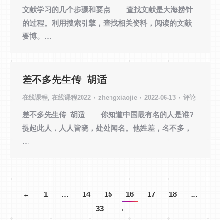
文献学习的几个步骤和要点 查找文献是大海捞针
的过程。利用搜索引擎，查找相关资料，阅读的文献
要博。…
差不多先生传 胡适
在线课程
,
在线课程2022
zhengxiaojie
2022-06-13
评论
差不多先生传 胡适 你知道中国最有名的人是谁?
提起此人，人人皆晓，处处闻名。他姓差，名不多，
…
←
1
…
14
15
16
17
18
…
33
→